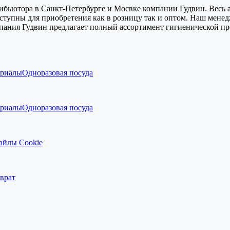
бьютора в Санкт-Петербурге и Мосвке компании Гудвин. Весь а
оступны для приобретения как в розницу так и оптом. Наш мене
мпания Гудвин предлагает полный ассортимент гигиенической про
ериалы
Одноразовая посуда
ериалы
Одноразовая посуда
айлы Cookie
врат