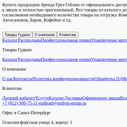
Купить продукцию бренда Гриз Гоблин от официального дистри
к заказу и полностью оригинальный. Все товары из каталога д
согласования необходимого количества товара на отгрузку. Ко
Автосалонов, Баров, Кофейни и тд.
Товары Гудвин
О компании
Клиентам
Каталог
Распродажа
Профессиональная химия
Упаковочные мат
Товары Гудвин
Каталог
Распродажа
Профессиональная химия
Упаковочные мат
О компании
О нас
Контакты
Политика конфиденциальности
Обработка ПД
Ф
Клиентам
Личный кабинет
Услуги
Каталог
Доставка
Оформление заказа
Воз
+7 (812) 309-75-11
gudlead@gudvin-group.ru
Офис в Санкт-Петербург
Гельсингфорсская улица 4, корпус 1