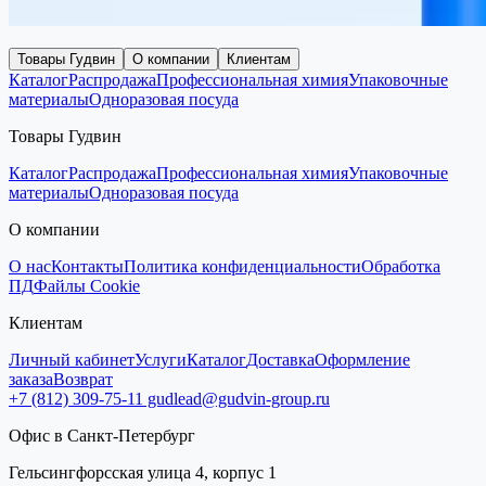
Товары Гудвин
О компании
Клиентам
Каталог
Распродажа
Профессиональная химия
Упаковочные
материалы
Одноразовая посуда
Товары Гудвин
Каталог
Распродажа
Профессиональная химия
Упаковочные
материалы
Одноразовая посуда
О компании
О нас
Контакты
Политика конфиденциальности
Обработка
ПД
Файлы Cookie
Клиентам
Личный кабинет
Услуги
Каталог
Доставка
Оформление
заказа
Возврат
+7 (812) 309-75-11
gudlead@gudvin-group.ru
Офис в Санкт-Петербург
Гельсингфорсская улица 4, корпус 1