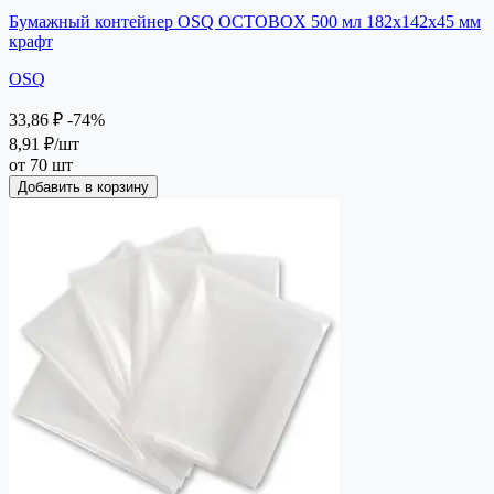
Бумажный контейнер OSQ OCTOBOX 500 мл 182х142х45 мм
крафт
OSQ
33,86 ₽
-74%
8,91 ₽
/шт
от 70 шт
Добавить в корзину