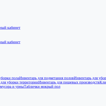
ный кабинет
ный кабинет
уборки пола
Инвентарь для подметания полов
Инвентарь для убо
 для уборки территории
Инвентарь для пищевых производств
Кли
 мусора и урны
Таблички мокрый пол