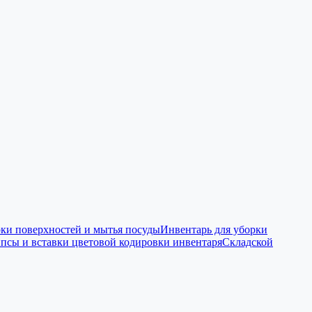
рки поверхностей и мытья посуды
Инвентарь для уборки
псы и вставки цветовой кодировки инвентаря
Складской