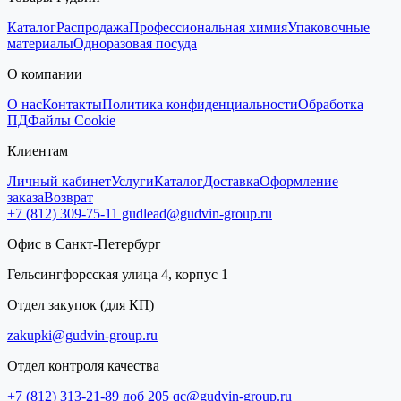
Каталог
Распродажа
Профессиональная химия
Упаковочные
материалы
Одноразовая посуда
О компании
О нас
Контакты
Политика конфиденциальности
Обработка
ПД
Файлы Cookie
Клиентам
Личный кабинет
Услуги
Каталог
Доставка
Оформление
заказа
Возврат
+7 (812) 309-75-11
gudlead@gudvin-group.ru
Офис в Санкт-Петербург
Гельсингфорсская улица 4, корпус 1
Отдел закупок (для КП)
zakupki@gudvin-group.ru
Отдел контроля качества
+7 (812) 313-21-89 доб 205
qc@gudvin-group.ru