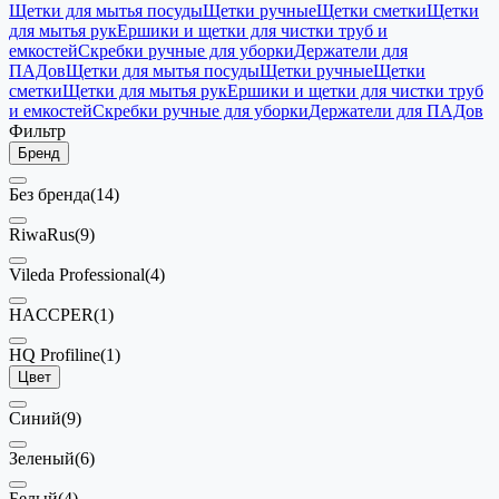
Щетки для мытья посуды
Щетки ручные
Щетки сметки
Щетки
для мытья рук
Ершики и щетки для чистки труб и
емкостей
Скребки ручные для уборки
Держатели для
ПАДов
Щетки для мытья посуды
Щетки ручные
Щетки
сметки
Щетки для мытья рук
Ершики и щетки для чистки труб
и емкостей
Скребки ручные для уборки
Держатели для ПАДов
Фильтр
Бренд
Без бренда
(14)
RiwaRus
(9)
Vileda Professional
(4)
HACCPER
(1)
HQ Profiline
(1)
Цвет
Синий
(9)
Зеленый
(6)
Белый
(4)