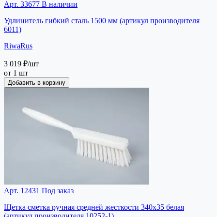
Арт. 33677
В наличии
Удлинитель гибкий сталь 1500 мм (артикул производителя
6011)
RiwaRus
3 019 ₽
/шт
от 1 шт
Добавить в корзину
Арт. 12431
Под заказ
Щетка сметка ручная средней жесткости 340х35 белая
(артикул производителя 10252-1)