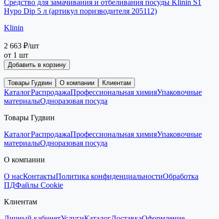
Средство для замачивания и отбеливания посуды Klinin S1
Hypo Dip 5 л (артикул поризводителя 205112)
Klinin
2 663 ₽
/шт
от 1 шт
Добавить в корзину
Товары Гудвин
О компании
Клиентам
Каталог
Распродажа
Профессиональная химия
Упаковочные
материалы
Одноразовая посуда
Товары Гудвин
Каталог
Распродажа
Профессиональная химия
Упаковочные
материалы
Одноразовая посуда
О компании
О нас
Контакты
Политика конфиденциальности
Обработка
ПД
Файлы Cookie
Клиентам
Личный кабинет
Услуги
Каталог
Доставка
Оформление