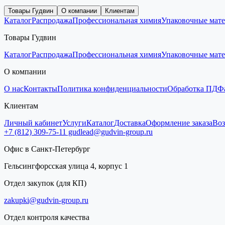
Товары Гудвин
О компании
Клиентам
Каталог
Распродажа
Профессиональная химия
Упаковочные мат
Товары Гудвин
Каталог
Распродажа
Профессиональная химия
Упаковочные мат
О компании
О нас
Контакты
Политика конфиденциальности
Обработка ПД
Ф
Клиентам
Личный кабинет
Услуги
Каталог
Доставка
Оформление заказа
Воз
+7 (812) 309-75-11
gudlead@gudvin-group.ru
Офис в Санкт-Петербург
Гельсингфорсская улица 4, корпус 1
Отдел закупок (для КП)
zakupki@gudvin-group.ru
Отдел контроля качества