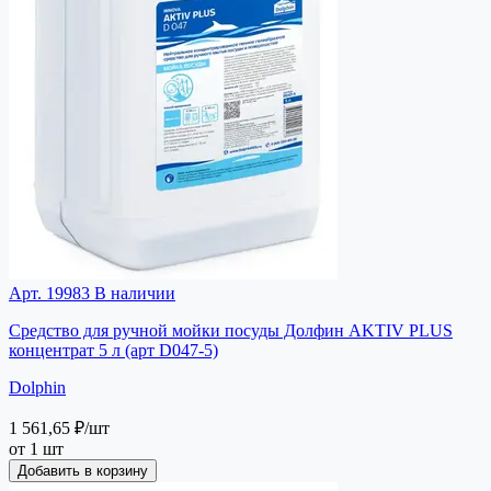
Арт. 19983
В наличии
Средство для ручной мойки посуды Долфин AKTIV PLUS
концентрат 5 л (арт D047-5)
Dolphin
1 561,65 ₽
/шт
от 1 шт
Добавить в корзину