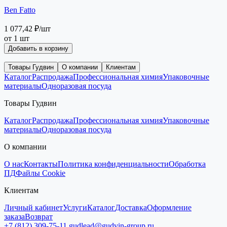
Ben Fatto
1 077,42 ₽
/шт
от 1 шт
Добавить в корзину
Товары Гудвин
О компании
Клиентам
Каталог
Распродажа
Профессиональная химия
Упаковочные
материалы
Одноразовая посуда
Товары Гудвин
Каталог
Распродажа
Профессиональная химия
Упаковочные
материалы
Одноразовая посуда
О компании
О нас
Контакты
Политика конфиденциальности
Обработка
ПД
Файлы Cookie
Клиентам
Личный кабинет
Услуги
Каталог
Доставка
Оформление
заказа
Возврат
+7 (812) 309-75-11
gudlead@gudvin-group.ru