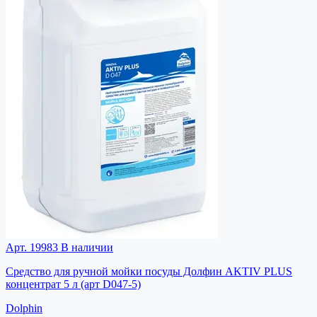
Арт. 19983
В наличии
Средство для ручной мойки посуды Долфин AKTIV PLUS
концентрат 5 л (арт D047-5)
Dolphin