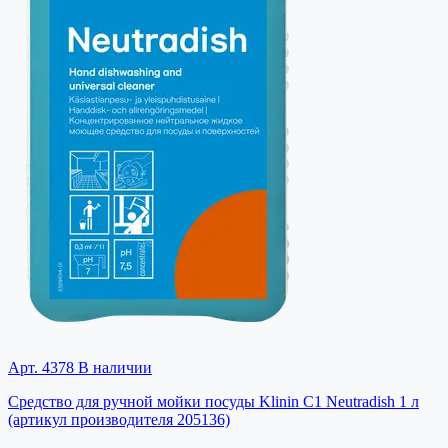
Арт. 4378
В наличии
Средство для ручной мойки посуды Klinin C1 Neutradish 1 л
(артикул производителя 205136)