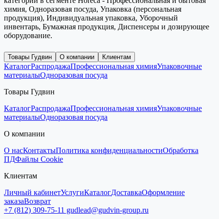
категорий в сегменте Horeca - Профессиональная и бытовая
химия, Одноразовая посуда, Упаковка (персональная
продукция), Индивидуальная упаковка, Уборочный
инвентарь, Бумажная продукция, Диспенсеры и дозирующее
оборудование.
Товары Гудвин
О компании
Клиентам
Каталог
Распродажа
Профессиональная химия
Упаковочные
материалы
Одноразовая посуда
Товары Гудвин
Каталог
Распродажа
Профессиональная химия
Упаковочные
материалы
Одноразовая посуда
О компании
О нас
Контакты
Политика конфиденциальности
Обработка
ПД
Файлы Cookie
Клиентам
Личный кабинет
Услуги
Каталог
Доставка
Оформление
заказа
Возврат
+7 (812) 309-75-11
gudlead@gudvin-group.ru