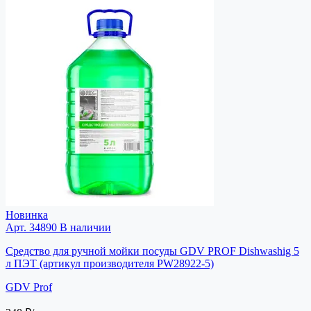
Новинка
Арт. 34890
В наличии
Средство для ручной мойки посуды GDV PROF Dishwashig 5
л ПЭТ (артикул производителя PW28922-5)
GDV Prof