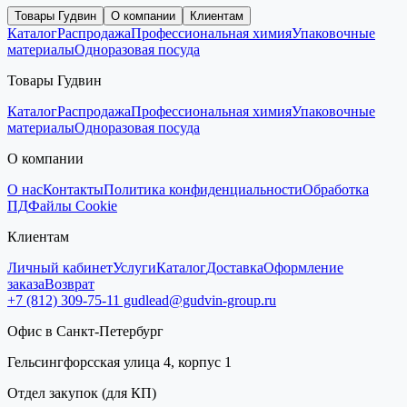
Товары Гудвин
О компании
Клиентам
Каталог
Распродажа
Профессиональная химия
Упаковочные
материалы
Одноразовая посуда
Товары Гудвин
Каталог
Распродажа
Профессиональная химия
Упаковочные
материалы
Одноразовая посуда
О компании
О нас
Контакты
Политика конфиденциальности
Обработка
ПД
Файлы Cookie
Клиентам
Личный кабинет
Услуги
Каталог
Доставка
Оформление
заказа
Возврат
+7 (812) 309-75-11
gudlead@gudvin-group.ru
Офис в Санкт-Петербург
Гельсингфорсская улица 4, корпус 1
Отдел закупок (для КП)