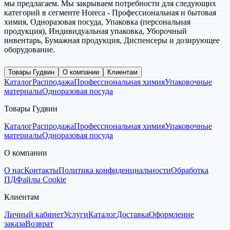
мы предлагаем. Мы закрываем потребности для следующих
категорий в сегменте Horeca - Профессиональная и бытовая
химия, Одноразовая посуда, Упаковка (персональная
продукция), Индивидуальная упаковка, Уборочный
инвентарь, Бумажная продукция, Диспенсеры и дозирующее
оборудование.
Товары Гудвин
О компании
Клиентам
Каталог
Распродажа
Профессиональная химия
Упаковочные
материалы
Одноразовая посуда
Товары Гудвин
Каталог
Распродажа
Профессиональная химия
Упаковочные
материалы
Одноразовая посуда
О компании
О нас
Контакты
Политика конфиденциальности
Обработка
ПД
Файлы Cookie
Клиентам
Личный кабинет
Услуги
Каталог
Доставка
Оформление
заказа
Возврат