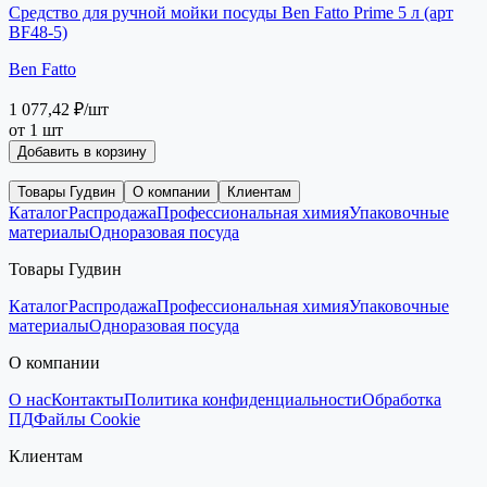
Средство для ручной мойки посуды Ben Fatto Prime 5 л (арт
BF48-5)
Ben Fatto
1 077,42 ₽
/шт
от 1 шт
Добавить в корзину
Товары Гудвин
О компании
Клиентам
Каталог
Распродажа
Профессиональная химия
Упаковочные
материалы
Одноразовая посуда
Товары Гудвин
Каталог
Распродажа
Профессиональная химия
Упаковочные
материалы
Одноразовая посуда
О компании
О нас
Контакты
Политика конфиденциальности
Обработка
ПД
Файлы Cookie
Клиентам