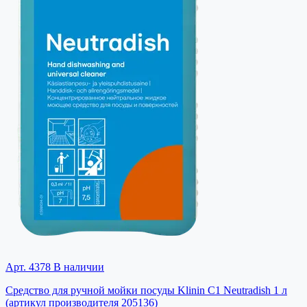
Арт. 4378
В наличии
Средство для ручной мойки посуды Klinin C1 Neutradish 1 л
(артикул производителя 205136)