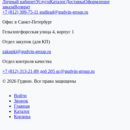
Личный кабинет
Услуги
Каталог
Доставка
Оформление
заказа
Возврат
+7 (812) 309-75-11
gudlead@gudvin-group.ru
Офис в Санкт-Петербург
Гельсингфорсская улица 4, корпус 1
Отдел закупок (для КП)
zakupki@gudvin-group.ru
Отдел контроля качества
+7 (812) 313-21-89 доб 205
qc@gudvin-group.ru
© 2026 Гудвин. Все права защищены
Войти
Звонок
Главная
Каталог
Корзина