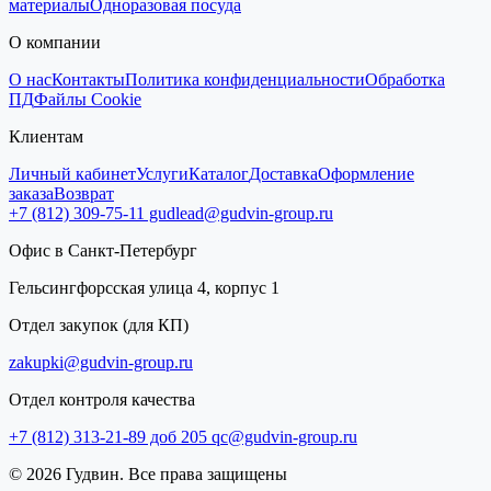
материалы
Одноразовая посуда
О компании
О нас
Контакты
Политика конфиденциальности
Обработка
ПД
Файлы Cookie
Клиентам
Личный кабинет
Услуги
Каталог
Доставка
Оформление
заказа
Возврат
+7 (812) 309-75-11
gudlead@gudvin-group.ru
Офис в Санкт-Петербург
Гельсингфорсская улица 4, корпус 1
Отдел закупок (для КП)
zakupki@gudvin-group.ru
Отдел контроля качества
+7 (812) 313-21-89 доб 205
qc@gudvin-group.ru
© 2026 Гудвин. Все права защищены