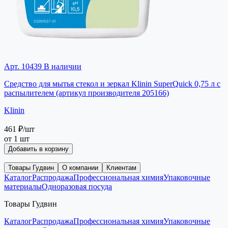
Арт. 10439
В наличии
Средство для мытья стекол и зеркал Klinin SuperQuick 0,75 л с
распылителем (артикул производителя 205166)
Klinin
461 ₽
/шт
от 1 шт
Добавить в корзину
Товары Гудвин
О компании
Клиентам
Каталог
Распродажа
Профессиональная химия
Упаковочные
материалы
Одноразовая посуда
Товары Гудвин
Каталог
Распродажа
Профессиональная химия
Упаковочные