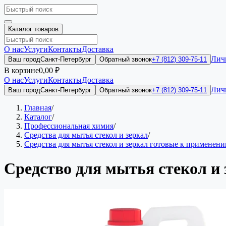
Каталог товаров
О нас
Услуги
Контакты
Доставка
Лич
Ваш город
Санкт-Петербург
Обратный звонок
+7 (812) 309-75-11
В корзине
0,00 ₽
О нас
Услуги
Контакты
Доставка
Лич
Ваш город
Санкт-Петербург
Обратный звонок
+7 (812) 309-75-11
Главная
/
Каталог
/
Профессиональная химия
/
Средства для мытья стекол и зеркал
/
Средства для мытья стекол и зеркал готовые к примене
Средство для мытья стекол и 