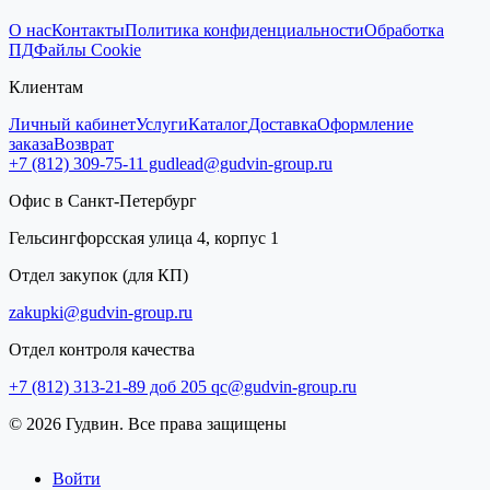
О нас
Контакты
Политика конфиденциальности
Обработка
ПД
Файлы Cookie
Клиентам
Личный кабинет
Услуги
Каталог
Доставка
Оформление
заказа
Возврат
+7 (812) 309-75-11
gudlead@gudvin-group.ru
Офис в Санкт-Петербург
Гельсингфорсская улица 4, корпус 1
Отдел закупок (для КП)
zakupki@gudvin-group.ru
Отдел контроля качества
+7 (812) 313-21-89 доб 205
qc@gudvin-group.ru
© 2026 Гудвин. Все права защищены
Войти