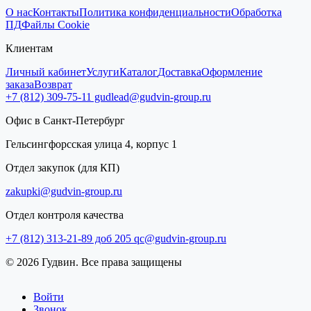
О нас
Контакты
Политика конфиденциальности
Обработка
ПД
Файлы Cookie
Клиентам
Личный кабинет
Услуги
Каталог
Доставка
Оформление
заказа
Возврат
+7 (812) 309-75-11
gudlead@gudvin-group.ru
Офис в Санкт-Петербург
Гельсингфорсская улица 4, корпус 1
Отдел закупок (для КП)
zakupki@gudvin-group.ru
Отдел контроля качества
+7 (812) 313-21-89 доб 205
qc@gudvin-group.ru
© 2026 Гудвин. Все права защищены
Войти
Звонок