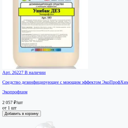
Арт. 26227
В наличии
Средство дезинфицирующее с моющим эффектом ЭкоПрофХим У
Экопрофхим
2 057 ₽
/шт
от 1 шт
Добавить в корзину