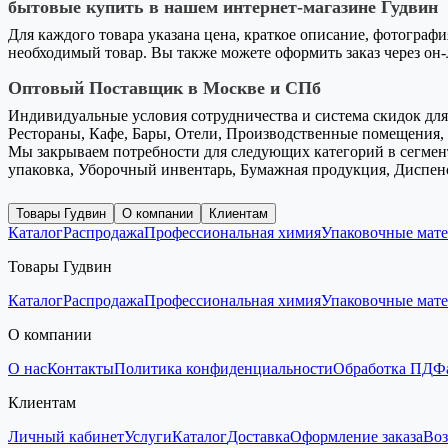
бытовые купить в нашем интернет-магазине Гудвин
Для каждого товара указана цена, краткое описание, фотографи
необходимый товар. Вы также можете оформить заказ через он
Оптовый Поставщик в Москве и СПб
Индивидуальные условия сотрудничества и система скидок для 
Рестораны, Кафе, Бары, Отели, Производственные помещения, 
Мы закрываем потребности для следующих категорий в сегмент
упаковка, Уборочный инвентарь, Бумажная продукция, Диспен
Товары Гудвин
О компании
Клиентам
Каталог
Распродажа
Профессиональная химия
Упаковочные мат
Товары Гудвин
Каталог
Распродажа
Профессиональная химия
Упаковочные мат
О компании
О нас
Контакты
Политика конфиденциальности
Обработка ПД
Ф
Клиентам
Личный кабинет
Услуги
Каталог
Доставка
Оформление заказа
Воз