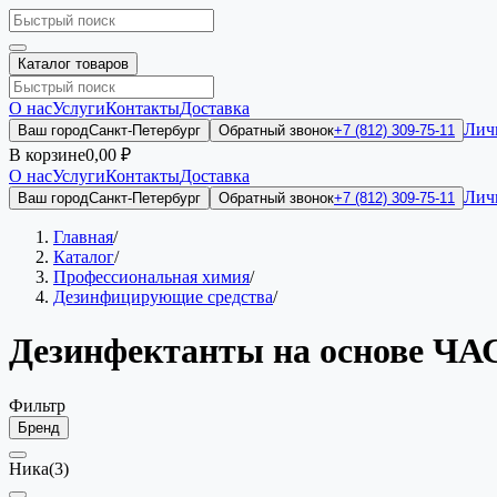
Каталог товаров
О нас
Услуги
Контакты
Доставка
Лич
Ваш город
Санкт-Петербург
Обратный звонок
+7 (812) 309-75-11
В корзине
0,00 ₽
О нас
Услуги
Контакты
Доставка
Лич
Ваш город
Санкт-Петербург
Обратный звонок
+7 (812) 309-75-11
Главная
/
Каталог
/
Профессиональная химия
/
Дезинфицирующие средства
/
Дезинфектанты на основе ЧА
Фильтр
Бренд
Ника
(3)