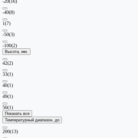
-20
(16)
-40
(8)
1
(7)
-50
(3)
-100
(2)
Высота, мм.
42
(2)
33
(1)
40
(1)
49
(1)
50
(1)
Показать все
Температурный диапазон, до
200
(13)