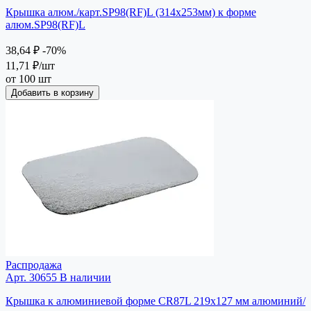
Крышка алюм./карт.SP98(RF)L (314х253мм) к форме
алюм.SP98(RF)L
38,64 ₽
-70%
11,71 ₽
/шт
от 100 шт
Добавить в корзину
Распродажа
Арт. 30655
В наличии
Крышка к алюминиевой форме CR87L 219х127 мм алюминий/