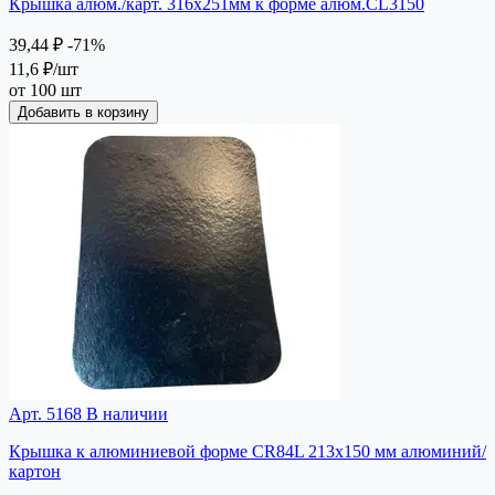
Крышка алюм./карт. 316х251мм к форме алюм.CL3150
39,44 ₽
-71%
11,6 ₽
/шт
от 100 шт
Добавить в корзину
Арт. 5168
В наличии
Крышка к алюминиевой форме CR84L 213х150 мм алюминий/
картон