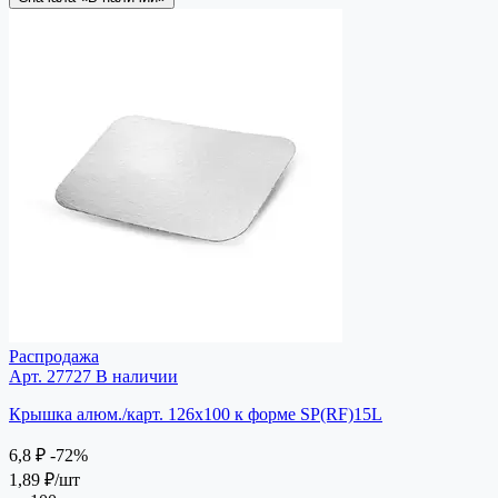
Распродажа
Арт. 27727
В наличии
Крышка алюм./карт. 126х100 к форме SP(RF)15L
6,8 ₽
-72%
1,89 ₽
/шт