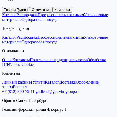
Товары Гудвин
О компании
Клиентам
Каталог
Распродажа
Профессиональная химия
Упаковочные
материалы
Одноразовая посуда
Товары Гудвин
Каталог
Распродажа
Профессиональная химия
Упаковочные
материалы
Одноразовая посуда
О компании
О нас
Контакты
Политика конфиденциальности
Обработка
ПД
Файлы Cookie
Клиентам
Личный кабинет
Услуги
Каталог
Доставка
Оформление
заказа
Возврат
+7 (812) 309-75-11
gudlead@gudvin-group.ru
Офис в Санкт-Петербург
Гельсингфорсская улица 4, корпус 1