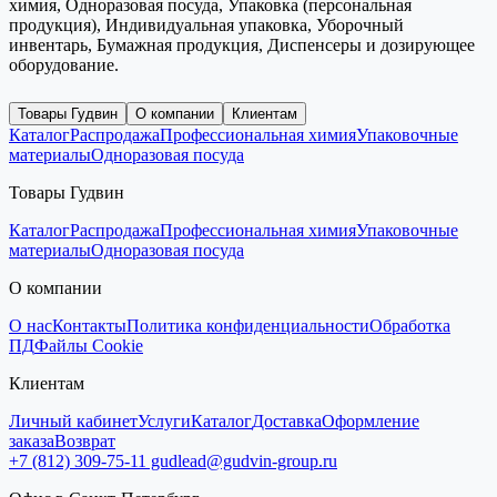
химия, Одноразовая посуда, Упаковка (персональная
продукция), Индивидуальная упаковка, Уборочный
инвентарь, Бумажная продукция, Диспенсеры и дозирующее
оборудование.
Товары Гудвин
О компании
Клиентам
Каталог
Распродажа
Профессиональная химия
Упаковочные
материалы
Одноразовая посуда
Товары Гудвин
Каталог
Распродажа
Профессиональная химия
Упаковочные
материалы
Одноразовая посуда
О компании
О нас
Контакты
Политика конфиденциальности
Обработка
ПД
Файлы Cookie
Клиентам
Личный кабинет
Услуги
Каталог
Доставка
Оформление
заказа
Возврат
+7 (812) 309-75-11
gudlead@gudvin-group.ru