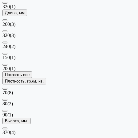
320
(1)
Длина, мм
260
(3)
320
(3)
240
(2)
150
(1)
200
(1)
Показать все
Плотность, гр./м. кв.
70
(8)
80
(2)
90
(1)
Высота, мм.
370
(4)