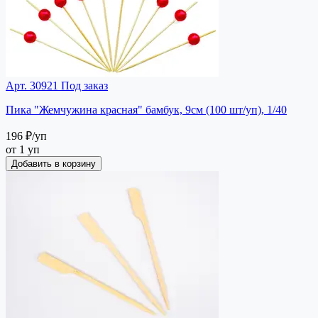
Арт. 30921
Под заказ
Пика "Жемчужина красная" бамбук, 9см (100 шт/уп), 1/40
196 ₽
/уп
от 1 уп
Добавить в корзину