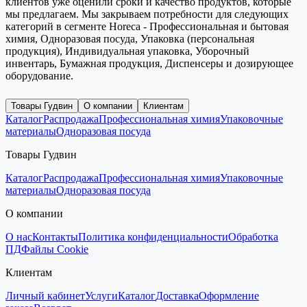
клиентов уже оценили сроки и качество продуктов, которые
мы предлагаем. Мы закрываем потребности для следующих
категорий в сегменте Horeca - Профессиональная и бытовая
химия, Одноразовая посуда, Упаковка (персональная
продукция), Индивидуальная упаковка, Уборочный
инвентарь, Бумажная продукция, Диспенсеры и дозирующее
оборудование.
Товары Гудвин
О компании
Клиентам
Каталог
Распродажа
Профессиональная химия
Упаковочные
материалы
Одноразовая посуда
Товары Гудвин
Каталог
Распродажа
Профессиональная химия
Упаковочные
материалы
Одноразовая посуда
О компании
О нас
Контакты
Политика конфиденциальности
Обработка
ПД
Файлы Cookie
Клиентам
Личный кабинет
Услуги
Каталог
Доставка
Оформление