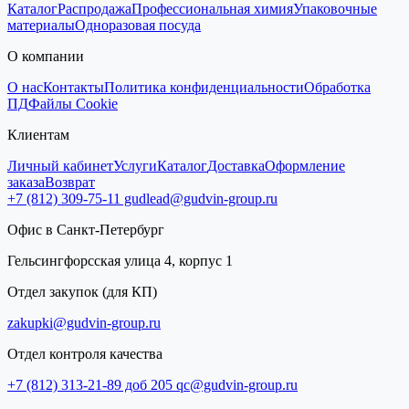
Каталог
Распродажа
Профессиональная химия
Упаковочные
материалы
Одноразовая посуда
О компании
О нас
Контакты
Политика конфиденциальности
Обработка
ПД
Файлы Cookie
Клиентам
Личный кабинет
Услуги
Каталог
Доставка
Оформление
заказа
Возврат
+7 (812) 309-75-11
gudlead@gudvin-group.ru
Офис в Санкт-Петербург
Гельсингфорсская улица 4, корпус 1
Отдел закупок (для КП)
zakupki@gudvin-group.ru
Отдел контроля качества
+7 (812) 313-21-89 доб 205
qc@gudvin-group.ru