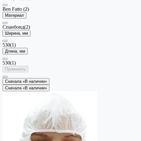
Ben Fatto
(2)
Материал
Спанбонд
(2)
Ширина, мм
530
(1)
Длина, мм
530
(1)
Применить
Сначала «В наличии»
Сначала «В наличии»