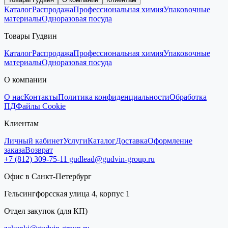
Каталог
Распродажа
Профессиональная химия
Упаковочные
материалы
Одноразовая посуда
Товары Гудвин
Каталог
Распродажа
Профессиональная химия
Упаковочные
материалы
Одноразовая посуда
О компании
О нас
Контакты
Политика конфиденциальности
Обработка
ПД
Файлы Cookie
Клиентам
Личный кабинет
Услуги
Каталог
Доставка
Оформление
заказа
Возврат
+7 (812) 309-75-11
gudlead@gudvin-group.ru
Офис в Санкт-Петербург
Гельсингфорсская улица 4, корпус 1
Отдел закупок (для КП)