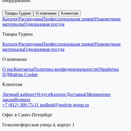
оборудование.
Товары Гудвин
О компании
Клиентам
Каталог
Распродажа
Профессиональная химия
Упаковочные
материалы
Одноразовая посуда
Товары Гудвин
Каталог
Распродажа
Профессиональная химия
Упаковочные
материалы
Одноразовая посуда
О компании
О нас
Контакты
Политика конфиденциальности
Обработка
ПД
Файлы Cookie
Клиентам
Личный кабинет
Услуги
Каталог
Доставка
Оформление
заказа
Возврат
+7 (812) 309-75-11
gudlead@gudvin-group.ru
Офис в Санкт-Петербург
Гельсингфорсская улица 4, корпус 1