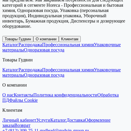
категорий в сегменте Horeca - Профессиональная и бытовая
химия, Одноразовая посуда, Упаковка (персональная
продукция), Индивидуальная упаковка, Уборочный
инвентарь, Бумажная продукция, Диспенсеры и дозирующее
оборудование.
Товары Гудвин
О компании
Клиентам
Каталог
Распродажа
Профессиональная химия
Упаковочные
материалы
Одноразовая посуда
Товары Гудвин
Каталог
Распродажа
Профессиональная химия
Упаковочные
материалы
Одноразовая посуда
О компании
О нас
Контакты
Политика конфиденциальности
Обработка
ПД
Файлы Cookie
Клиентам
Личный кабинет
Услуги
Каталог
Доставка
Оформление
заказа
Возврат
+7 (812) 309-75-11
gudlead@gudvin-group.ru