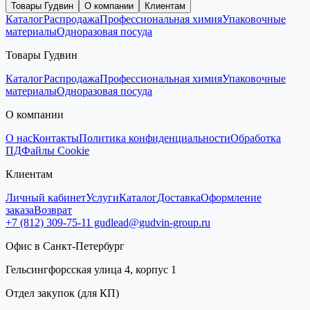
Товары Гудвин
О компании
Клиентам
Каталог
Распродажа
Профессиональная химия
Упаковочные
материалы
Одноразовая посуда
Товары Гудвин
Каталог
Распродажа
Профессиональная химия
Упаковочные
материалы
Одноразовая посуда
О компании
О нас
Контакты
Политика конфиденциальности
Обработка
ПД
Файлы Cookie
Клиентам
Личный кабинет
Услуги
Каталог
Доставка
Оформление
заказа
Возврат
+7 (812) 309-75-11
gudlead@gudvin-group.ru
Офис в Санкт-Петербург
Гельсингфорсская улица 4, корпус 1
Отдел закупок (для КП)