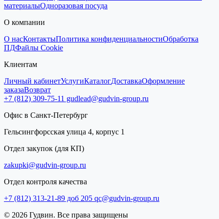
материалы
Одноразовая посуда
О компании
О нас
Контакты
Политика конфиденциальности
Обработка
ПД
Файлы Cookie
Клиентам
Личный кабинет
Услуги
Каталог
Доставка
Оформление
заказа
Возврат
+7 (812) 309-75-11
gudlead@gudvin-group.ru
Офис в Санкт-Петербург
Гельсингфорсская улица 4, корпус 1
Отдел закупок (для КП)
zakupki@gudvin-group.ru
Отдел контроля качества
+7 (812) 313-21-89 доб 205
qc@gudvin-group.ru
© 2026 Гудвин. Все права защищены