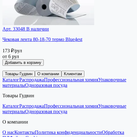
Арт. 33048
В наличии
Чековая лента 80-18-70 термо Blue4est
173 ₽
/рул
от 6 рул
Добавить в корзину
Товары Гудвин
О компании
Клиентам
Каталог
Распродажа
Профессиональная химия
Упаковочные
материалы
Одноразовая посуда
Товары Гудвин
Каталог
Распродажа
Профессиональная химия
Упаковочные
материалы
Одноразовая посуда
О компании
О нас
Контакты
Политика конфиденциальности
Обработка