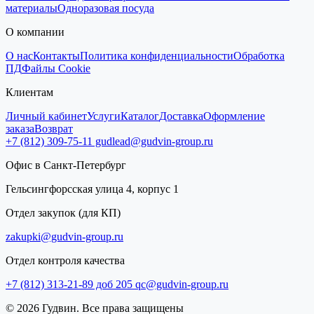
материалы
Одноразовая посуда
О компании
О нас
Контакты
Политика конфиденциальности
Обработка
ПД
Файлы Cookie
Клиентам
Личный кабинет
Услуги
Каталог
Доставка
Оформление
заказа
Возврат
+7 (812) 309-75-11
gudlead@gudvin-group.ru
Офис в Санкт-Петербург
Гельсингфорсская улица 4, корпус 1
Отдел закупок (для КП)
zakupki@gudvin-group.ru
Отдел контроля качества
+7 (812) 313-21-89 доб 205
qc@gudvin-group.ru
© 2026 Гудвин. Все права защищены