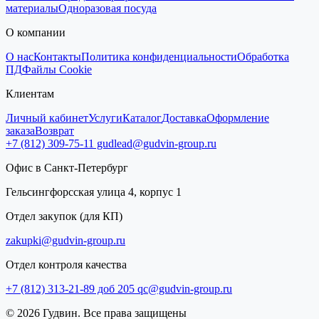
материалы
Одноразовая посуда
О компании
О нас
Контакты
Политика конфиденциальности
Обработка
ПД
Файлы Cookie
Клиентам
Личный кабинет
Услуги
Каталог
Доставка
Оформление
заказа
Возврат
+7 (812) 309-75-11
gudlead@gudvin-group.ru
Офис в Санкт-Петербург
Гельсингфорсская улица 4, корпус 1
Отдел закупок (для КП)
zakupki@gudvin-group.ru
Отдел контроля качества
+7 (812) 313-21-89 доб 205
qc@gudvin-group.ru
© 2026 Гудвин. Все права защищены