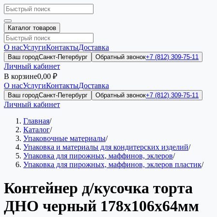
Каталог товаров
О нас
Услуги
Контакты
Доставка
Ваш город
Санкт-Петербург
Обратный звонок
+7 (812) 309-75-11
Личный кабинет
В корзине
0,00 ₽
О нас
Услуги
Контакты
Доставка
Ваш город
Санкт-Петербург
Обратный звонок
+7 (812) 309-75-11
Личный кабинет
Главная
/
Каталог
/
Упаковочные материалы
/
Упаковка и материалы для кондитерских изделий
/
Упаковка для пирожных, маффинов, эклеров
/
Упаковка для пирожных, маффинов, эклеров пластик
/
Контейнер д/кусочка торта
ДНО черный 178х106х64мм