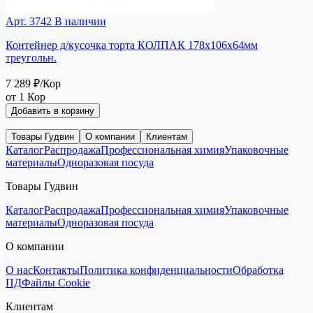
Арт. 3742
В наличии
Контейнер д/кусочка торта КОЛПАК 178х106х64мм
треугольн.
7 289 ₽
/Кор
от 1 Кор
Добавить в корзину
Товары Гудвин
О компании
Клиентам
Каталог
Распродажа
Профессиональная химия
Упаковочные
материалы
Одноразовая посуда
Товары Гудвин
Каталог
Распродажа
Профессиональная химия
Упаковочные
материалы
Одноразовая посуда
О компании
О нас
Контакты
Политика конфиденциальности
Обработка
ПД
Файлы Cookie
Клиентам