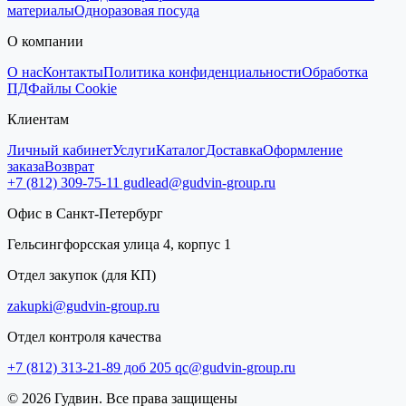
материалы
Одноразовая посуда
О компании
О нас
Контакты
Политика конфиденциальности
Обработка
ПД
Файлы Cookie
Клиентам
Личный кабинет
Услуги
Каталог
Доставка
Оформление
заказа
Возврат
+7 (812) 309-75-11
gudlead@gudvin-group.ru
Офис в Санкт-Петербург
Гельсингфорсская улица 4, корпус 1
Отдел закупок (для КП)
zakupki@gudvin-group.ru
Отдел контроля качества
+7 (812) 313-21-89 доб 205
qc@gudvin-group.ru
© 2026 Гудвин. Все права защищены