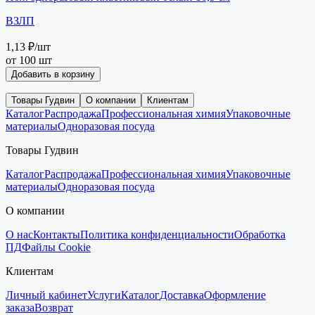
ВЗЛП
1,13 ₽
/шт
от 100 шт
Добавить в корзину
Товары Гудвин
О компании
Клиентам
Каталог
Распродажа
Профессиональная химия
Упаковочные
материалы
Одноразовая посуда
Товары Гудвин
Каталог
Распродажа
Профессиональная химия
Упаковочные
материалы
Одноразовая посуда
О компании
О нас
Контакты
Политика конфиденциальности
Обработка
ПД
Файлы Cookie
Клиентам
Личный кабинет
Услуги
Каталог
Доставка
Оформление
заказа
Возврат