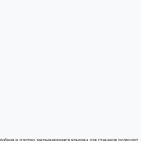
Удобная и плотно закрывающаяся крышка для стаканов позволит