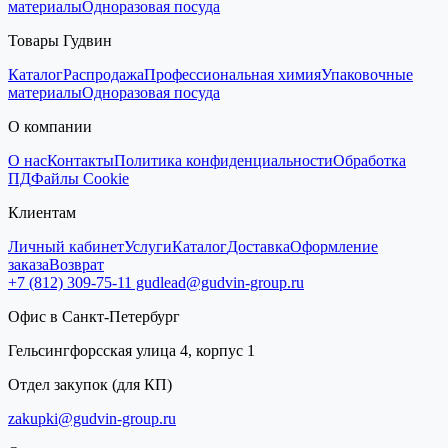
материалы
Одноразовая посуда
Товары Гудвин
Каталог
Распродажа
Профессиональная химия
Упаковочные
материалы
Одноразовая посуда
О компании
О нас
Контакты
Политика конфиденциальности
Обработка
ПД
Файлы Cookie
Клиентам
Личный кабинет
Услуги
Каталог
Доставка
Оформление
заказа
Возврат
+7 (812) 309-75-11
gudlead@gudvin-group.ru
Офис в Санкт-Петербург
Гельсингфорсская улица 4, корпус 1
Отдел закупок (для КП)
zakupki@gudvin-group.ru