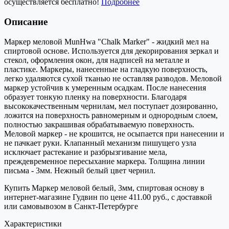
осуществляется бесплатно!
Подробнее
Описание
Маркер меловой MunHwa "Chalk Marker" - жидкий мел на
спиртовой основе. Используется для декорирования зеркал и
стекол, оформления окон, для надписей на металле и
пластике. Маркеры, нанесенные на гладкую поверхность,
легко удаляются сухой тканью не оставляя разводов. Меловой
маркер устойчив к умеренным осадкам. После нанесения
образует тонкую пленку на поверхности. Благодаря
высококачественным чернилам, мел поступает дозированно,
ложится на поверхность равномерным и однородным слоем,
полностью закрашивая обрабатываемую поверхность.
Меловой маркер - не крошится, не осыпается при нанесении и
не пачкает руки. Клапанный механизм пишущего узла
исключает растекание и разбрызгивание мела,
преждевременное пересыхание маркера. Толщина линии
письма - 3мм. Нежный белый цвет чернил.
Купить Маркер меловой белый, 3мм, спиртовая основу в
интернет-магазине Гудвин по цене 411.00 руб., с доставкой
или самовывозом в Санкт-Петербурге
Характеристики