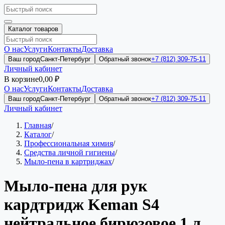
Каталог товаров
О нас
Услуги
Контакты
Доставка
Ваш город
Санкт-Петербург
Обратный звонок
+7 (812) 309-75-11
Личный кабинет
В корзине
0,00 ₽
О нас
Услуги
Контакты
Доставка
Ваш город
Санкт-Петербург
Обратный звонок
+7 (812) 309-75-11
Личный кабинет
Главная
/
Каталог
/
Профессиональная химия
/
Средства личной гигиены
/
Мыло-пена в картриджах
/
Мыло-пена для рук
кардтридж Keman S4
нейтральное бирюзовое 1 л