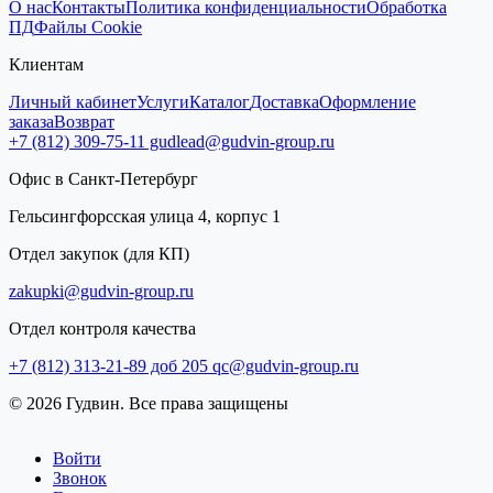
О нас
Контакты
Политика конфиденциальности
Обработка
ПД
Файлы Cookie
Клиентам
Личный кабинет
Услуги
Каталог
Доставка
Оформление
заказа
Возврат
+7 (812) 309-75-11
gudlead@gudvin-group.ru
Офис в Санкт-Петербург
Гельсингфорсская улица 4, корпус 1
Отдел закупок (для КП)
zakupki@gudvin-group.ru
Отдел контроля качества
+7 (812) 313-21-89 доб 205
qc@gudvin-group.ru
© 2026 Гудвин. Все права защищены
Войти
Звонок