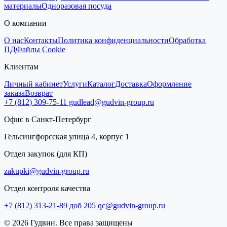
материалы
Одноразовая посуда
О компании
О нас
Контакты
Политика конфиденциальности
Обработка
ПД
Файлы Cookie
Клиентам
Личный кабинет
Услуги
Каталог
Доставка
Оформление
заказа
Возврат
+7 (812) 309-75-11
gudlead@gudvin-group.ru
Офис в Санкт-Петербург
Гельсингфорсская улица 4, корпус 1
Отдел закупок (для КП)
zakupki@gudvin-group.ru
Отдел контроля качества
+7 (812) 313-21-89 доб 205
qc@gudvin-group.ru
© 2026 Гудвин. Все права защищены