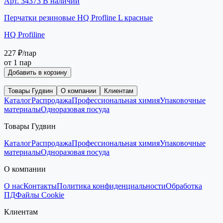
Арт. 34373
В наличии
Перчатки резиновые HQ Profline L красные
HQ Profiline
227 ₽
/пар
от 1 пар
Добавить в корзину
Товары Гудвин
О компании
Клиентам
Каталог
Распродажа
Профессиональная химия
Упаковочные
материалы
Одноразовая посуда
Товары Гудвин
Каталог
Распродажа
Профессиональная химия
Упаковочные
материалы
Одноразовая посуда
О компании
О нас
Контакты
Политика конфиденциальности
Обработка
ПД
Файлы Cookie
Клиентам