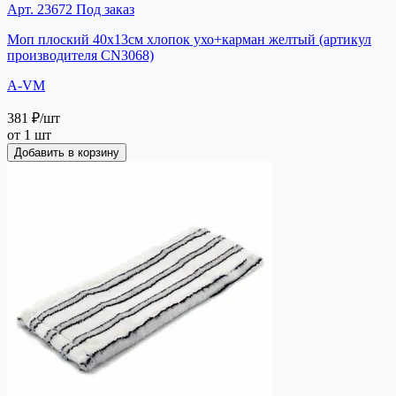
Арт. 23672
Под заказ
Моп плоский 40х13см хлопок ухо+карман желтый (артикул
производителя СN3068)
A-VM
381 ₽
/шт
от 1 шт
Добавить в корзину