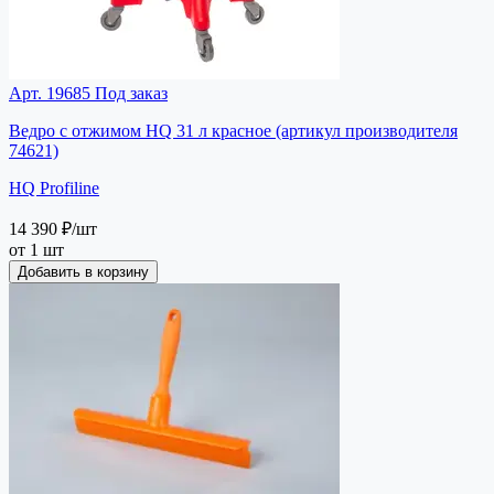
Арт. 19685
Под заказ
Ведро с отжимом HQ 31 л красное (артикул производителя
74621)
HQ Profiline
14 390 ₽
/шт
от 1 шт
Добавить в корзину