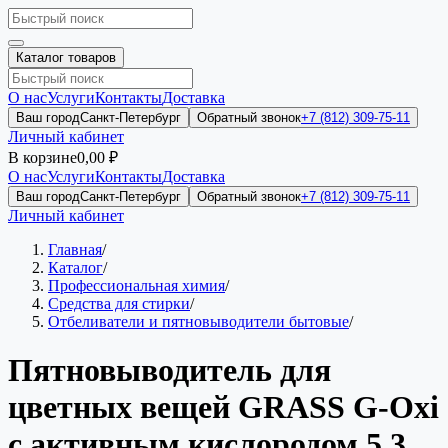
Каталог товаров
О нас
Услуги
Контакты
Доставка
Ваш город
Санкт-Петербург
Обратный звонок
+7 (812) 309-75-11
Личный кабинет
В корзине
0,00 ₽
О нас
Услуги
Контакты
Доставка
Ваш город
Санкт-Петербург
Обратный звонок
+7 (812) 309-75-11
Личный кабинет
Главная
/
Каталог
/
Профессиональная химия
/
Средства для стирки
/
Отбеливатели и пятновыводители бытовые
/
Пятновыводитель для
цветных вещей GRASS G-Oxi
с активным кислородом 5,3