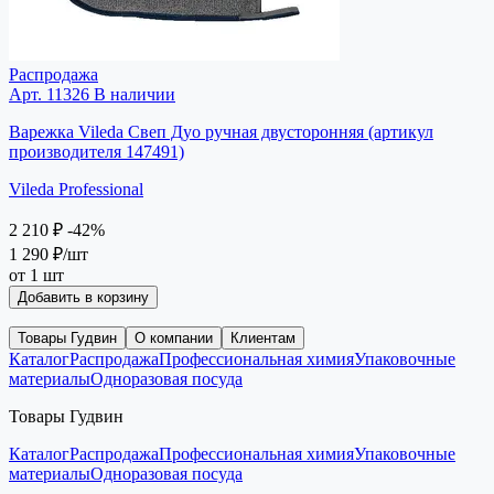
Распродажа
Арт. 11326
В наличии
Варежка Vileda Свеп Дуо ручная двусторонняя (артикул
производителя 147491)
Vileda Professional
2 210 ₽
-42%
1 290 ₽
/шт
от 1 шт
Добавить в корзину
Товары Гудвин
О компании
Клиентам
Каталог
Распродажа
Профессиональная химия
Упаковочные
материалы
Одноразовая посуда
Товары Гудвин
Каталог
Распродажа
Профессиональная химия
Упаковочные
материалы
Одноразовая посуда