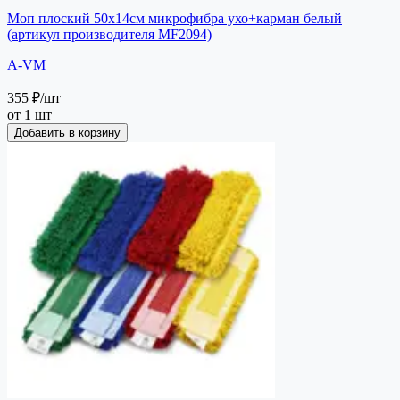
Моп плоский 50х14см микрофибра ухо+карман белый
(артикул производителя MF2094)
A-VM
355 ₽
/шт
от 1 шт
Добавить в корзину