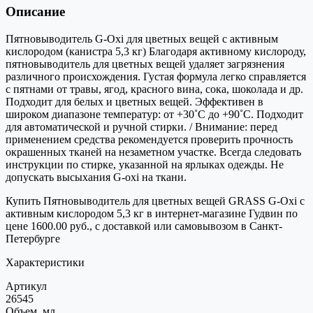
Описание
Пятновыводитель G-Oxi для цветных вещей с активным
кислородом (канистра 5,3 кг) Благодаря активному кислороду,
пятновыводитель для цветных вещей удаляет загрязнения
различного происхождения. Густая формула легко справляется
с пятнами от травы, ягод, красного вина, сока, шоколада и др.
Подходит для белых и цветных вещей. Эффективен в
широком диапазоне температур: от +30˚C до +90˚C. Подходит
для автоматической и ручной стирки. / Внимание: перед
применением средства рекомендуется проверить прочность
окрашенных тканей на незаметном участке. Всегда следовать
инструкции по стирке, указанной на ярлыках одежды. Не
допускать высыхания G-oxi на ткани.
Купить Пятновыводитель для цветных вещей GRASS G-Oxi с
активным кислородом 5,3 кг в интернет-магазине Гудвин по
цене 1600.00 руб., с доставкой или самовывозом в Санкт-
Петербурге
Характеристики
Артикул
26545
Объем, мл.