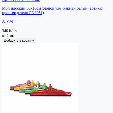
Моп плоский 50х16см хлопок ухо+карман белый (артикул
производителя CN3051)
A-VM
340 ₽
/шт
от 1 шт
Добавить в корзину