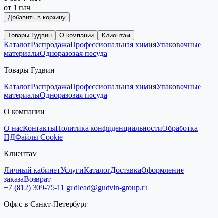
от 1 пач
Добавить в корзину
Товары Гудвин
О компании
Клиентам
Каталог
Распродажа
Профессиональная химия
Упаковочные
материалы
Одноразовая посуда
Товары Гудвин
Каталог
Распродажа
Профессиональная химия
Упаковочные
материалы
Одноразовая посуда
О компании
О нас
Контакты
Политика конфиденциальности
Обработка
ПД
Файлы Cookie
Клиентам
Личный кабинет
Услуги
Каталог
Доставка
Оформление
заказа
Возврат
+7 (812) 309-75-11
gudlead@gudvin-group.ru
Офис в Санкт-Петербург