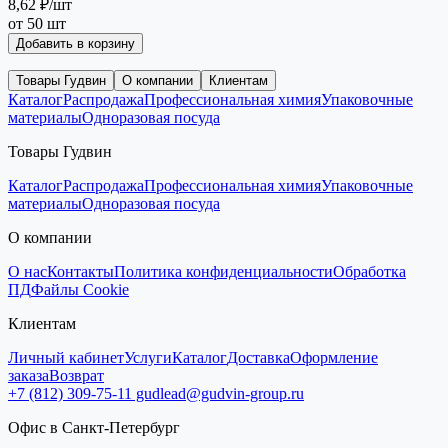
8,62 ₽
/шт
от 50 шт
Добавить в корзину
Товары Гудвин
О компании
Клиентам
Каталог
Распродажа
Профессиональная химия
Упаковочные
материалы
Одноразовая посуда
Товары Гудвин
Каталог
Распродажа
Профессиональная химия
Упаковочные
материалы
Одноразовая посуда
О компании
О нас
Контакты
Политика конфиденциальности
Обработка
ПД
Файлы Cookie
Клиентам
Личный кабинет
Услуги
Каталог
Доставка
Оформление
заказа
Возврат
+7 (812) 309-75-11
gudlead@gudvin-group.ru
Офис в Санкт-Петербург