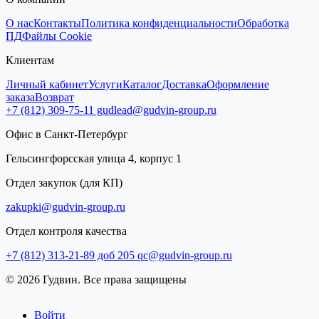
О нас
Контакты
Политика конфиденциальности
Обработка
ПД
Файлы Cookie
Клиентам
Личный кабинет
Услуги
Каталог
Доставка
Оформление
заказа
Возврат
+7 (812) 309-75-11
gudlead@gudvin-group.ru
Офис в Санкт-Петербург
Гельсингфорсская улица 4, корпус 1
Отдел закупок (для КП)
zakupki@gudvin-group.ru
Отдел контроля качества
+7 (812) 313-21-89 доб 205
qc@gudvin-group.ru
© 2026 Гудвин. Все права защищены
Войти