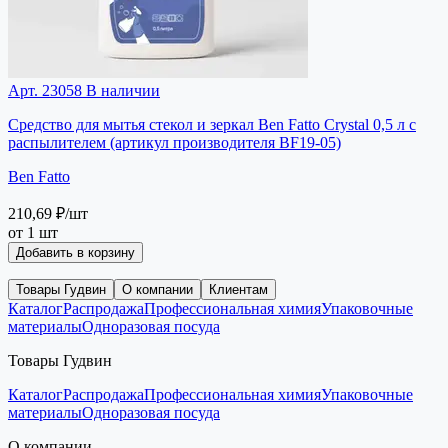
Арт. 23058
В наличии
Средство для мытья стекол и зеркал Ben Fatto Crystal 0,5 л с
распылителем (артикул производителя BF19-05)
Ben Fatto
210,69 ₽
/шт
от 1 шт
Добавить в корзину
Товары Гудвин
О компании
Клиентам
Каталог
Распродажа
Профессиональная химия
Упаковочные
материалы
Одноразовая посуда
Товары Гудвин
Каталог
Распродажа
Профессиональная химия
Упаковочные
материалы
Одноразовая посуда
О компании