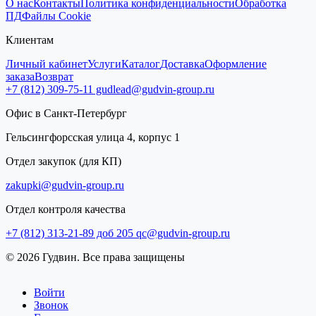
О нас
Контакты
Политика конфиденциальности
Обработка
ПД
Файлы Cookie
Клиентам
Личный кабинет
Услуги
Каталог
Доставка
Оформление
заказа
Возврат
+7 (812) 309-75-11
gudlead@gudvin-group.ru
Офис в Санкт-Петербург
Гельсингфорсская улица 4, корпус 1
Отдел закупок (для КП)
zakupki@gudvin-group.ru
Отдел контроля качества
+7 (812) 313-21-89 доб 205
qc@gudvin-group.ru
© 2026 Гудвин. Все права защищены
Войти
Звонок