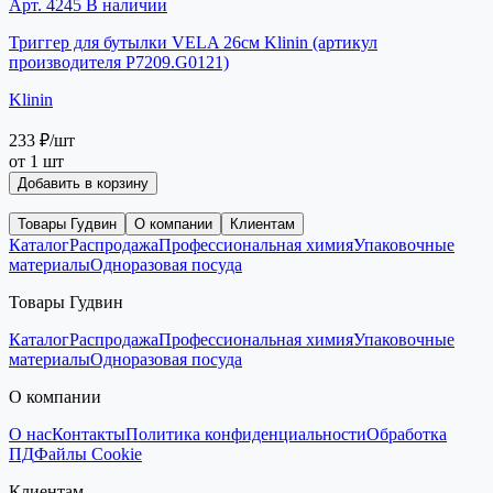
Арт. 4245
В наличии
Триггер для бутылки VELA 26см Klinin (артикул
производителя P7209.G0121)
Klinin
233 ₽
/шт
от 1 шт
Добавить в корзину
Товары Гудвин
О компании
Клиентам
Каталог
Распродажа
Профессиональная химия
Упаковочные
материалы
Одноразовая посуда
Товары Гудвин
Каталог
Распродажа
Профессиональная химия
Упаковочные
материалы
Одноразовая посуда
О компании
О нас
Контакты
Политика конфиденциальности
Обработка
ПД
Файлы Cookie
Клиентам