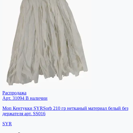
Распродажа
Арт. 31094
В наличии
Моп Кентукки SYRSorb 210 гр нетканый материал белый без
держателя арт. SS016
SYR