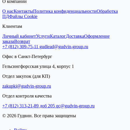
О компании
О нас
Контакты
Политика конфиденциальности
Обработка
ПД
Файлы Cookie
Клиентам
Личный кабинет
Услуги
Каталог
Доставка
Оформление
заказа
Возврат
+7 (812) 309-75-11
gudlead@gudvin-group.ru
Офис в Санкт-Петербург
Гельсингфорсская улица 4, корпус 1
Отдел закупок (для КП)
zakupki@gudvin-group.ru
Отдел контроля качества
+7 (812) 313-21-89 доб 205
qc@gudvin-group.ru
© 2026 Гудвин. Все права защищены