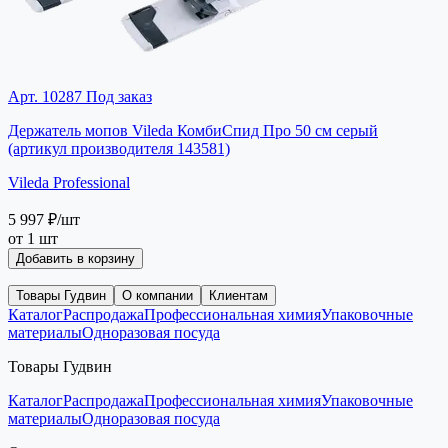
Арт. 10287
Под заказ
Держатель мопов Vileda КомбиСпид Про 50 см серый
(артикул производителя 143581)
Vileda Professional
5 997 ₽
/шт
от 1 шт
Добавить в корзину
Товары Гудвин
О компании
Клиентам
Каталог
Распродажа
Профессиональная химия
Упаковочные
материалы
Одноразовая посуда
Товары Гудвин
Каталог
Распродажа
Профессиональная химия
Упаковочные
материалы
Одноразовая посуда