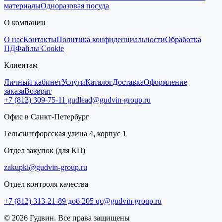
материалы
Одноразовая посуда
О компании
О нас
Контакты
Политика конфиденциальности
Обработка
ПД
Файлы Cookie
Клиентам
Личный кабинет
Услуги
Каталог
Доставка
Оформление
заказа
Возврат
+7 (812) 309-75-11
gudlead@gudvin-group.ru
Офис в Санкт-Петербург
Гельсингфорсская улица 4, корпус 1
Отдел закупок (для КП)
zakupki@gudvin-group.ru
Отдел контроля качества
+7 (812) 313-21-89 доб 205
qc@gudvin-group.ru
© 2026 Гудвин. Все права защищены