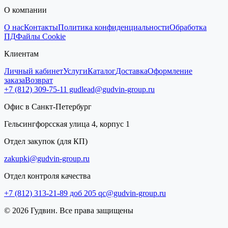
О компании
О нас
Контакты
Политика конфиденциальности
Обработка
ПД
Файлы Cookie
Клиентам
Личный кабинет
Услуги
Каталог
Доставка
Оформление
заказа
Возврат
+7 (812) 309-75-11
gudlead@gudvin-group.ru
Офис в Санкт-Петербург
Гельсингфорсская улица 4, корпус 1
Отдел закупок (для КП)
zakupki@gudvin-group.ru
Отдел контроля качества
+7 (812) 313-21-89 доб 205
qc@gudvin-group.ru
© 2026 Гудвин. Все права защищены