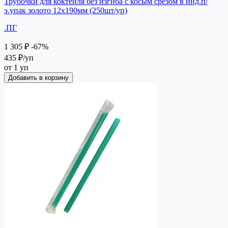
Трубочки для коктейля без изгиба с косым срезом в инд.п/
э.упак золото 12х190мм (250шт/уп)
.ПГ
1 305 ₽
-67%
435 ₽
/уп
от 1 уп
Добавить в корзину