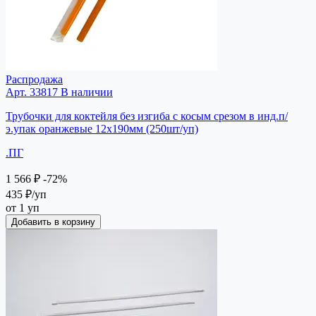
Распродажа
Арт. 33817
В наличии
Трубочки для коктейля без изгиба с косым срезом в инд.п/
э.упак оранжевые 12х190мм (250шт/уп)
.ПГ
1 566 ₽
-72%
435 ₽
/уп
от 1 уп
Добавить в корзину