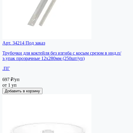
Арт. 34214
Под заказ
Трубочки для коктейля без изгиба с косым срезом в инд.п/
э.упак прозрачные 12х280мм (250шт/уп)
.ПГ
697 ₽
/уп
от 1 уп
Добавить в корзину