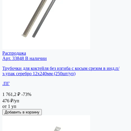
Распродажа
Арт. 33848
В наличии
Трубочки для коктейля без изгиба с косым срезом в инд.п/
э.упак серебро 12х240мм (250шт/уп)
.ПГ
1 761,2 ₽
-73%
476 ₽
/уп
от 1 уп
Добавить в корзину