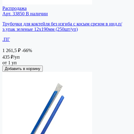
Распродажа
Арт. 33850
В наличии
Трубочки для коктейля без изгиба с косым срезом в инд.п/
э.упак зеленые 12х190мм (250шт/уп)
.ПГ
1 261,5 ₽
-66%
435 ₽
/уп
от 1 уп
Добавить в корзину