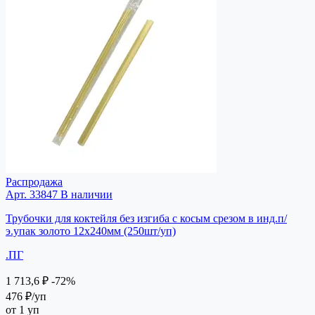
Распродажа
Арт. 33847
В наличии
Трубочки для коктейля без изгиба с косым срезом в инд.п/
э.упак золото 12х240мм (250шт/уп)
.ПГ
1 713,6 ₽
-72%
476 ₽
/уп
от 1 уп