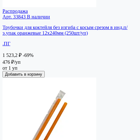
Распродажа
Арт. 33843
В наличии
Трубочки для коктейля без изгиба с косым срезом в инд.п/
э.упак оранжевые 12х240мм (250шт/уп)
.ПГ
1 523,2 ₽
-69%
476 ₽
/уп
от 1 уп
Добавить в корзину