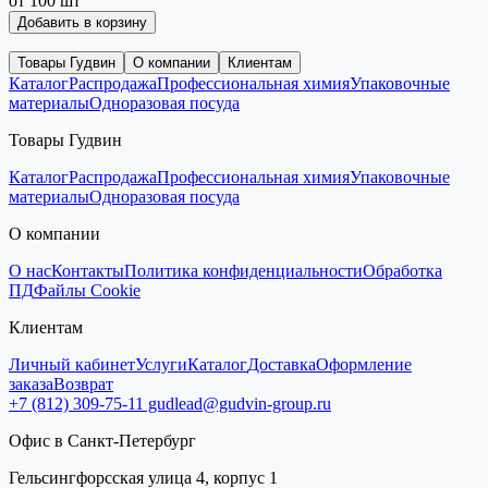
от 100 шт
Добавить в корзину
Товары Гудвин
О компании
Клиентам
Каталог
Распродажа
Профессиональная химия
Упаковочные
материалы
Одноразовая посуда
Товары Гудвин
Каталог
Распродажа
Профессиональная химия
Упаковочные
материалы
Одноразовая посуда
О компании
О нас
Контакты
Политика конфиденциальности
Обработка
ПД
Файлы Cookie
Клиентам
Личный кабинет
Услуги
Каталог
Доставка
Оформление
заказа
Возврат
+7 (812) 309-75-11
gudlead@gudvin-group.ru
Офис в Санкт-Петербург
Гельсингфорсская улица 4, корпус 1