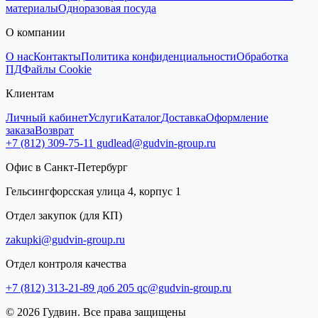
материалы
Одноразовая посуда
О компании
О нас
Контакты
Политика конфиденциальности
Обработка
ПД
Файлы Cookie
Клиентам
Личный кабинет
Услуги
Каталог
Доставка
Оформление
заказа
Возврат
+7 (812) 309-75-11
gudlead@gudvin-group.ru
Офис в Санкт-Петербург
Гельсингфорсская улица 4, корпус 1
Отдел закупок (для КП)
zakupki@gudvin-group.ru
Отдел контроля качества
+7 (812) 313-21-89 доб 205
qc@gudvin-group.ru
© 2026 Гудвин. Все права защищены